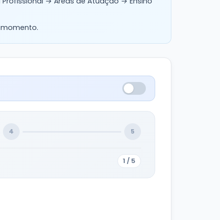
rofissional → Áreas de Atuação → Ensino
r momento.
4
5
1 / 5