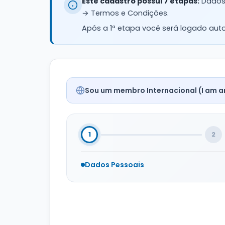
Este cadastro possui 7 etapas:
Dados 
→ Termos e Condições.
Após a 1ª etapa você será logado au
Sou um membro Internacional (I am a
1
2
Dados Pessoais