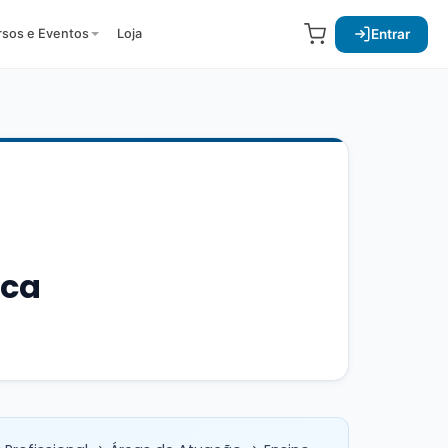
Entrar
rsos e Eventos
Loja
ica
.