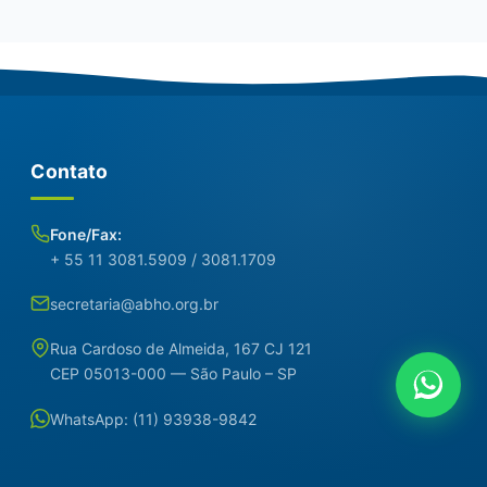
Contato
Fone/Fax:
+ 55 11 3081.5909 / 3081.1709
secretaria@abho.org.br
Rua Cardoso de Almeida, 167 CJ 121
CEP 05013-000 — São Paulo – SP
WhatsApp: (11) 93938-9842