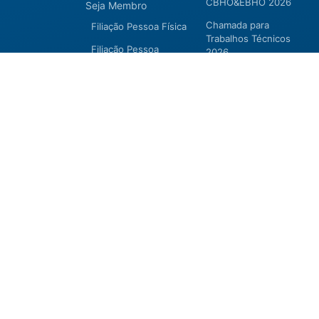
CBHO&EBHO 2026
Seja Membro
Chamada para
Filiação Pessoa Física
Trabalhos Técnicos
Filiação Pessoa
2026
Jurídica
Programação
Certificação
preliminar
Certificação
Cursos e Eventos
Manutenção de
CBHO&EBHO2026
Certificação 2026
Cursos Modulares
Eventos Apoiados
Eventos Regionais
Loja
ABHO 2014 – 2026 © Todos os direitos reservados.