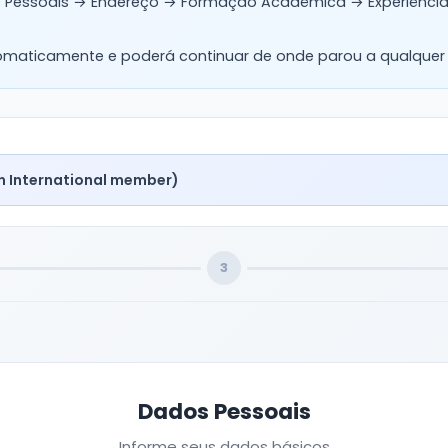
Pessoais → Endereço → Formação Acadêmica → Experiência P
tomaticamente e poderá continuar de onde parou a qualque
n International member)
3
Dados Pessoais
Informe seus dados básicos