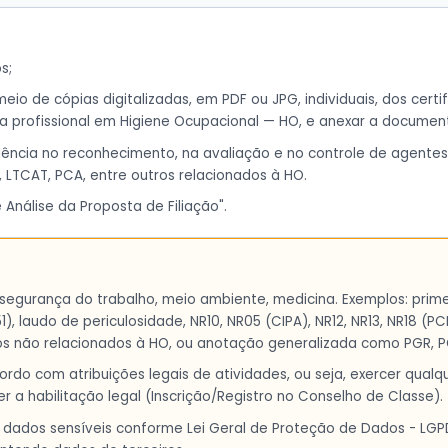
s;
eio de cópias digitalizadas, em PDF ou JPG, individuais, dos certi
ia profissional em Higiene Ocupacional — HO, e anexar a documen
ência no reconhecimento, na avaliação e no controle de agentes f
 LTCAT, PCA, entre outros relacionados à HO.
nálise da Proposta de Filiação".
egurança do trabalho, meio ambiente, medicina. Exemplos: primei
1), laudo de periculosidade, NR10, NR05 (CIPA), NR12, NR13, NR18 (
os não relacionados à HO, ou anotação generalizada como PGR, 
o com atribuições legais de atividades, ou seja, exercer qualqu
r a habilitação legal (Inscrição/Registro no Conselho de Classe).
ados sensíveis conforme Lei Geral de Proteção de Dados - LGPD.