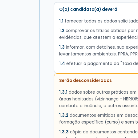
O(a) candidato(a) deverá
1.1
fornecer todos os dados solicitado
1.2
comprovar os títulos obtidos por m
evidências, que atestem a experiênc
1.3
informar, com detalhes, sua experi
levantamentos ambientais, PPRA, PPR,
1.4
efetuar o pagamento da "Taxa de A
Serão desconsiderados
1.3.1
dados sobre outras práticas em s
áreas habitadas (vizinhança - NBR1015
combate a incêndio, e outros assunt
1.3.2
documentos emitidos em desacord
formação específica (curso) e sem te
1.3.3
cópia de documentos contendo d