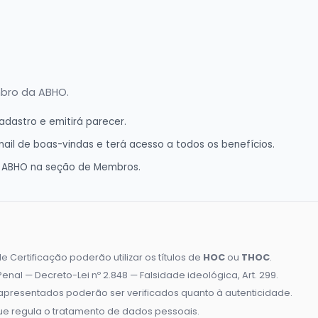
mbro da ABHO.
dastro e emitirá parecer.
il de boas-vindas e terá acesso a todos os benefícios.
a ABHO na seção de Membros.
ertificação poderão utilizar os títulos de
HOC
ou
THOC
.
nal — Decreto-Lei nº 2.848 — Falsidade ideológica, Art. 299.
apresentados poderão ser verificados quanto à autenticidade.
 que regula o tratamento de dados pessoais.