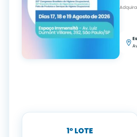
Adquira 
E
Av
1º LOTE