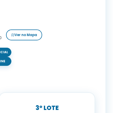
Ver no Mapa
0
NCIAL
INE
3º LOTE