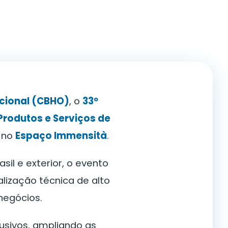
acional (CBHO)
, o
33º
 Produtos e Serviços de
, no
Espaço Immensità
.
il e exterior, o evento
alização técnica de alto
negócios.
usivos, ampliando as