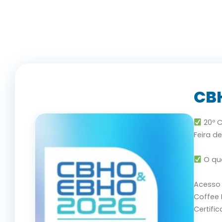
CB
20º C
Feira d
O que
Acesso 
Coffee 
Certifi