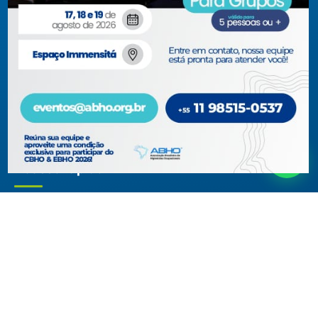
jurídicas com interesses relacionados à área de higiene
ocupacional, tendo sido constituída para fins de estudos e
ações relativas à higiene ocupacional e representação de
interesses individuais ou coletivos dos higienistas.
Acompanhe-nos em nossas redes sociais!
Acesso rápido
ABHO
Conteúdos Técnicos
Diretoria, Conselhos, Comitês e
Artigos Técnicos
Regionais
Biblioteca
Documentos Institucionais
Blog
Membros
Museu Virtual