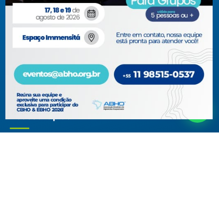
jurídicas com interesses relacionados à área de higiene
ocupacional, tendo sido constituída para fins de estudos e
ações relativas à higiene ocupacional e representação de
interesses individuais ou coletivos dos higienistas.
Acompanhe-nos em nossas redes sociais!
Acesso rápido
ABHO
Conteúdos Técnicos
Diretoria, Conselhos, Comitês e
Artigos Técnicos
Regionais
Biblioteca
Documentos Institucionais
Blog
Membros
Museu Virtual