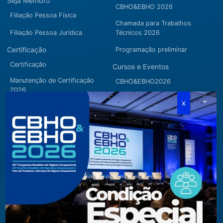
Seja Membro
CBHO&EBHO 2026
Filiação Pessoa Física
Chamada para Trabalhos
Filiação Pessoa Jurídica
Técnicos 2026
Certificação
Programação preliminar
Certificação
Cursos e Eventos
Manutenção de Certificação
CBHO&EBHO2026
2026
Cursos Modulares
Eventos Apoiados
Eventos Regionais
Loja
Contato