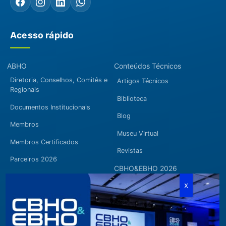
Acesso rápido
ABHO
Conteúdos Técnicos
Diretoria, Conselhos, Comitês e
Artigos Técnicos
Regionais
Biblioteca
Documentos Institucionais
Blog
Membros
Museu Virtual
Membros Certificados
Revistas
Parceiros 2026
CBHO&EBHO 2026
Seja Membro
CBHO&EBHO 2026
Filiação Pessoa Física
Chamada para Trabalhos
Filiação Pessoa Jurídica
Técnicos 2026