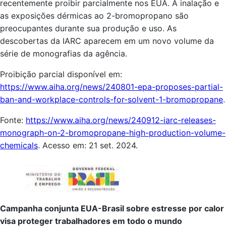
recentemente proibir parcialmente nos EUA. A inalação e
as exposições dérmicas ao 2-bromopropano são
preocupantes durante sua produção e uso. As
descobertas da IARC aparecem em um novo volume da
série de monografias da agência.
Proibição parcial disponível em:
https://www.aiha.org/news/240801-epa-proposes-partial-
ban-and-workplace-controls-for-solvent-1-bromopropane
.
Fonte:
https://www.aiha.org/news/240912-iarc-releases-
monograph-on-2-bromopropane-high-production-volume-
chemicals
. Acesso em: 21 set. 2024.
Campanha conjunta EUA-Brasil sobre estresse por calor
visa proteger trabalhadores em todo o mundo