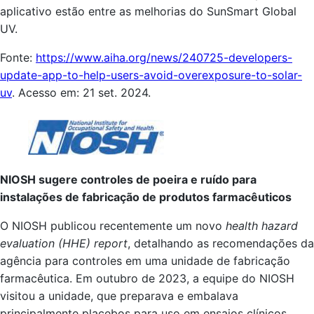
aplicativo estão entre as melhorias do SunSmart Global
UV.
Fonte:
https://www.aiha.org/news/240725-developers-
update-app-to-help-users-avoid-overexposure-to-solar-
uv
. Acesso em: 21 set. 2024.
NIOSH sugere controles de poeira e ruído para
instalações de fabricação de produtos farmacêuticos
O NIOSH publicou recentemente um novo
health hazard
evaluation (HHE) report
, detalhando as recomendações da
agência para controles em uma unidade de fabricação
farmacêutica. Em outubro de 2023, a equipe do NIOSH
visitou a unidade, que preparava e embalava
principalmente placebos para uso em ensaios clínicos,