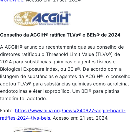
Conselho da ACGIH® ratifica TLVs® e BEIs® de 2024
A ACGIH® anunciou recentemente que seu conselho de
diretores ratificou o Threshold Limit Value (TLVs®) de
2024 para substâncias químicas e agentes físicos e
Biological Exposure Index, ou BEIs®. De acordo com a
listagem de substâncias e agentes da ACGIH®, o conselho
adotou TLVs® para substâncias químicas como acroleína,
endotoxinas e éter isopropílico. Um BEI® para platina
também foi adotado.
Fonte:
https://www.aiha.org/news/240627-acgih-board-
ratifies-2024-tlvs-beis
. Acesso em: 21 set. 2024.