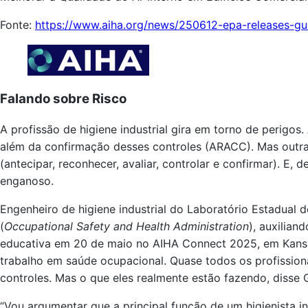
Fonte:
https://www.aiha.org/news/250612-epa-releases-gui
Falando sobre Risco
A profissão de higiene industrial gira em torno de perigos
além da confirmação desses controles (ARACC). Mas outra
(antecipar, reconhecer, avaliar, controlar e confirmar). 
enganoso.
Engenheiro de higiene industrial do Laboratório Estadua
(
Occupational Safety and Health Administration
), auxilia
educativa em 20 de maio no AIHA Connect 2025, em Kansa
trabalho em saúde ocupacional. Quase todos os profissiona
controles. Mas o que eles realmente estão fazendo, disse G
“Vou argumentar que a principal função de um higienista ind