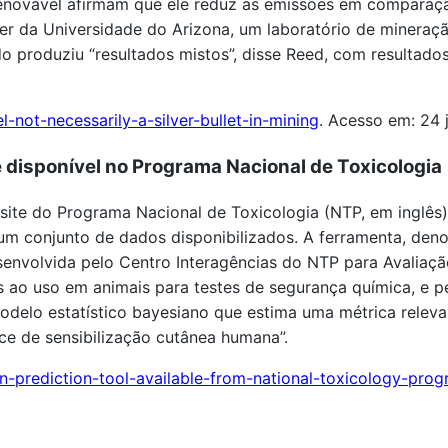
 renovável afirmam que ele reduz as emissões em comparaç
r da Universidade do Arizona, um laboratório de mineraçã
o produziu “resultados mistos”, disse Reed, com resultado
not-necessarily-a-silver-bullet-in-mining
. Acesso em: 24 
e disponível no Programa Nacional de Toxicologia
te do Programa Nacional de Toxicologia (NTP, em inglês) v
 um conjunto de dados disponibilizados. A ferramenta, den
esenvolvida pelo Centro Interagências do NTP para Avalia
ivas ao uso em animais para testes de segurança química, e
elo estatístico bayesiano que estima uma métrica releva
e de sensibilização cutânea humana”.
n-prediction-tool-available-from-national-toxicology-pro