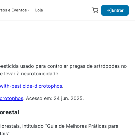
Entrar
rsos e Eventos
Loja
esticida usado para controlar pragas de artrópodes no
e levar à neurotoxicidade.
with-pesticide-dicrotophos
.
icrotophos
. Acesso em: 24 jun. 2025.
orestal
restais, intitulado “Guia de Melhores Práticas para
ais”.