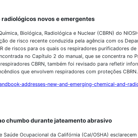
 radiológicos novos e emergentes
uímica, Biológica, Radiológica e Nuclear (CBRN) do NIOSH
ção de risco recente conduzida pela agência com os Depa
 de riscos para os quais os respiradores purificadores d
 encontrada no Capítulo 2 do manual, que se concentra no
respiradores CBRN, também foi revisado para refletir info
Incêndios que envolvem respiradores com proteções CBRN.
handbook-addresses-new-and-emerging-chemical-and-radio
 ao chumbo durante jateamento abrasivo
e Saúde Ocupacional da Califórnia (Cal/OSHA) esclarecem o