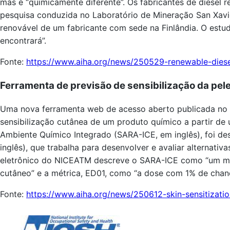
mas é “quimicamente diferente”. Os fabricantes de diesel
pesquisa conduzida no Laboratório de Mineração San Xavie
renovável de um fabricante com sede na Finlândia. O estud
encontrará”.
Fonte:
https://www.aiha.org/news/250529-renewable-diesel-
Ferramenta de previsão de sensibilização da pel
Uma nova ferramenta web de acesso aberto publicada no si
sensibilização cutânea de um produto químico a partir de
Ambiente Químico Integrado (SARA-ICE, em inglês), foi d
inglês), que trabalha para desenvolver e avaliar alternat
eletrônico do NICEATM descreve o SARA-ICE como “um mod
cutâneo” e a métrica, ED01, como “a dose com 1% de chanc
Fonte:
https://www.aiha.org/news/250612-skin-sensitizatio