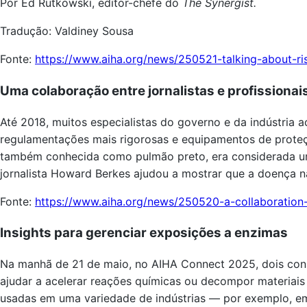
Por Ed Rutkowski, editor-chefe do
The Synergist.
Tradução: Valdiney Sousa
Fonte:
https://www.aiha.org/news/250521-talking-about-ri
Uma colaboração entre jornalistas e profissiona
Até 2018, muitos especialistas do governo e da indústria
regulamentações mais rigorosas e equipamentos de proteçã
também conhecida como pulmão preto, era considerada uma
jornalista Howard Berkes ajudou a mostrar que a doença 
Fonte:
https://www.aiha.org/news/250520-a-collaboration-
Insights para gerenciar exposições a enzimas
Na manhã de 21 de maio, no AIHA Connect 2025, dois cons
ajudar a acelerar reações químicas ou decompor materiais
usadas em uma variedade de indústrias — por exemplo, em