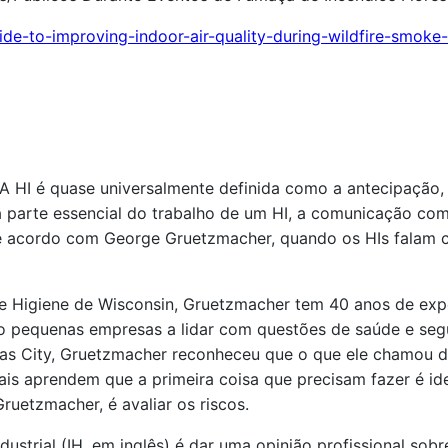
de-to-improving-indoor-air-quality-during-wildfire-smoke
. A HI é quase universalmente definida como a antecipação,
 parte essencial do trabalho de um HI, a comunicação com
E, de acordo com George Gruetzmacher, quando os HIs falam
l de Higiene de Wisconsin, Gruetzmacher tem 40 anos de e
ndo pequenas empresas a lidar com questões de saúde e se
s City, Gruetzmacher reconheceu que o que ele chamou d
is aprendem que a primeira coisa que precisam fazer é iden
ruetzmacher, é avaliar os riscos.
ustrial (IH, em inglês) é dar uma opinião profissional sobr