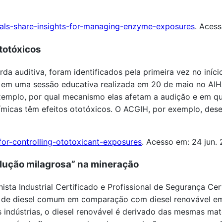
als-share-insights-for-managing-enzyme-exposures
. Acess
totóxicos
da auditiva, foram identificados pela primeira vez no iní
icou em uma sessão educativa realizada em 20 de maio no A
emplo, por qual mecanismo elas afetam a audição e em que 
ímicas têm efeitos ototóxicos. O ACGIH, por exemplo, dese
or-controlling-ototoxicant-exposures
. Acesso em: 24 jun.
lução milagrosa” na mineração
sta Industrial Certificado e Profissional de Segurança Ce
o de diesel comum em comparação com diesel renovável e
indústrias, o diesel renovável é derivado das mesmas maté