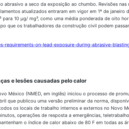
to abrasivo a seco da exposição ao chumbo. Revisões nas 
amentos atualizados entraram em vigor em 1º de janeiro d
 para 10 µg/ mg³, como uma média ponderada de oito hora
mpo que os trabalhadores da construção civil podem passar
es-requirements-on-lead-exposure-during-abrasive-blastin
ças e lesões causadas pelo calor
vo México (NMED, em inglês) iniciou o processo de prom
ril que publicou uma versão preliminar da norma, disponív
todos os locais de trabalho internos e externos no Novo M
minutos, operações de resposta a emergências, teletrabalho 
ntenham o índice de calor abaixo de 80 F em todas as áre