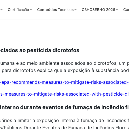
Certificação
Conteúdos Técnicos
CBHO&EBHO 2026
Cu
iados ao pesticida dicrotofos
humana e ao meio ambiente associados ao dicrotofos, um p
 para dicrotofos explica que a exposição à substância pod
-epa-recommends-measures-to-mitigate-risks-associated-
measures-to-mitigate-risks-associated-with-pesticide-d
 interno durante eventos de fumaça de incêndio fl
os a limitar a exposição interna à fumaça de incêndios flo
s/Públicos Durante Eventos de Fumaça de Incêndios Florest