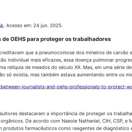
sk
. Acesso em: 24 jun. 2025.
is de OEHS para proteger os trabalhadores
 acreditavam que a pneumoconiose dos mineiros de carvão 
o individual mais eficazes, essa doença pulmonar progress
 relíquia de meados do século XX. Mas, em uma série de 
não só existia, mas também estava aumentando entre os mi
between-journalists-and-oehs-professionals-to-protect-w
ultores destacaram a importância de proteger os trabalh
 orgânicos. De acordo com Naeole Nathaniel, CIH, CSP, e M
 produtos farmacêuticos como reagentes de diagnóstico e