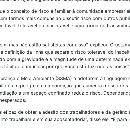
que o conceito de risco é familiar à comunidade empresari
termos mais comuns ao discutir risco com outros público
itável, tolerável ou inaceitável é uma forma de transmitir 
rrem, mas não estão satisfeitas com isso”, explicou Gruetz
 definição da linha que separa o risco tolerável do inace
ordo com a gravidade e a magnitude de uma determinada ex
 fácil de comunicar por que você está fazendo as coisas”, 
gurança e Meio Ambiente (SSMA) a adotarem a linguagem da
 não é um perigo, é uma condição que aumenta o risco dos
entilação a um espaço confinado reduz o risco. Dependendo
inesperados.
s eficaz de obter a adesão dos trabalhadores e da gerênci
to trabalham e em sua aposentadoria”, disse ele. “E para i