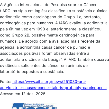
A Agência Internacional de Pesquisa sobre o Câncer
(IARC, na sigla em inglês) classificou a substância química
acrilonitrila como carcinógeno do Grupo 1 e, portanto,
carcinogênica para humanos. A IARC avaliou a acrilonitrila
pela última vez em 1998 e, anteriormente, a classificou
como Grupo 2B, possivelmente carcinogênica para
humanos. De acordo com a avaliação mais recente da
agência, a acrilonitrila causa câncer de pulmão e
associações positivas foram observadas entre a
acrilonitrila e o câncer de bexiga”. A IARC também observa
evidências suficientes de câncer em animais de
laboratório expostos à substância.
Fonte:
https://www.aiha.org/news/251030-arc-
acrylonitrile-causes-cancer-talc-is-probably-carcinogenic
.
Acesso em 12 dez. 2025.