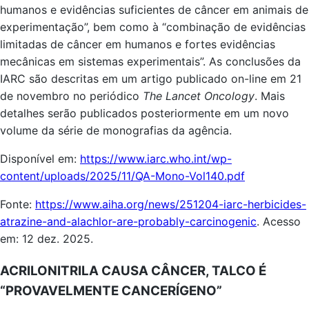
humanos e evidências suficientes de câncer em animais de
experimentação”, bem como à “combinação de evidências
limitadas de câncer em humanos e fortes evidências
mecânicas em sistemas experimentais”. As conclusões da
IARC são descritas em um artigo publicado on-line em 21
de novembro no periódico
The Lancet Oncology
. Mais
detalhes serão publicados posteriormente em um novo
volume da série de monografias da agência.
Disponível em:
https://www.iarc.who.int/wp-
content/uploads/2025/11/QA-Mono-Vol140.pdf
Fonte:
https://www.aiha.org/news/251204-iarc-herbicides-
atrazine-and-alachlor-are-probably-carcinogenic
. Acesso
em: 12 dez. 2025.
ACRILONITRILA CAUSA CÂNCER, TALCO É
“PROVAVELMENTE CANCERÍGENO”