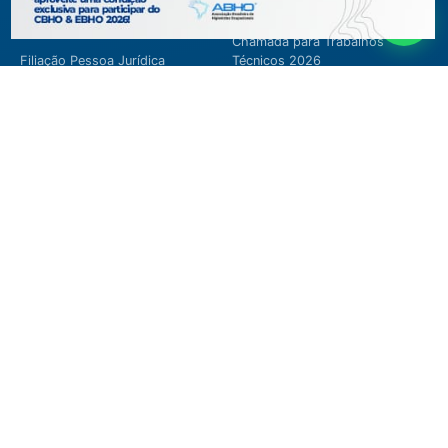
CBHO&EBHO 2026
Filiação Pessoa Física
Chamada para Trabalhos
Filiação Pessoa Jurídica
Técnicos 2026
Certificação
Programação preliminar
Certificação
Cursos e Eventos
Manutenção de Certificação
CBHO&EBHO2026
2026
Cursos Modulares
Eventos Apoiados
Eventos Regionais
Loja
Contato
Fone/Fax: