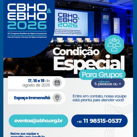
interesses individuais ou coletivos dos higienistas.
Acompanhe-nos em nossas redes sociais!
Acesso rápido
ABHO
Conteúdos Técnicos
Diretoria, Conselhos, Comitês e
Artigos Técnicos
Regionais
Biblioteca
Documentos Institucionais
Blog
Membros
Museu Virtual
Membros Certificados
Revistas
Parceiros 2026
CBHO&EBHO 2026
Seja Membro