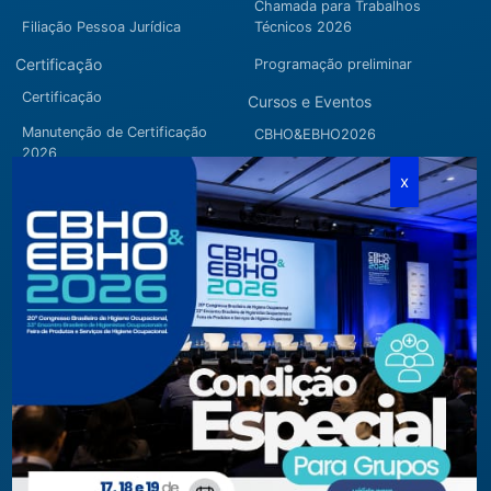
Chamada para Trabalhos
Filiação Pessoa Jurídica
Técnicos 2026
Certificação
Programação preliminar
Certificação
Cursos e Eventos
Manutenção de Certificação
CBHO&EBHO2026
2026
Cursos Modulares
Eventos Apoiados
Eventos Regionais
Loja
Contato
Fone/Fax:
+ 55 11 3081.5909 / 3081.1709