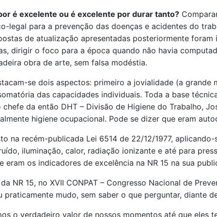
por é excelente ou é excelente por durar tanto?
Comparand
o-legal para a prevenção das doenças e acidentes do trab
postas de atualização apresentadas posteriormente foram i
Mas, dirigir o foco para a época quando não havia computa
dadeira obra de arte, sem falsa modéstia.
tacam-se dois aspectos: primeiro a jovialidade (a grande 
matória das capacidades individuais. Toda a base técnica c
lo chefe da então DHT – Divisão de Higiene do Trabalho, J
lmente higiene ocupacional. Pode se dizer que eram autod
sto na recém-publicada Lei 6514 de 22/12/1977, aplicando-
uído, iluminação, calor, radiação ionizante e até para pr
de eram os indicadores de excelência na NR 15 na sua publi
da NR 15, no XVII CONPAT – Congresso Nacional de Preven
 praticamente mudo, sem saber o que perguntar, diante de
s o verdadeiro valor de nossos momentos até que eles te