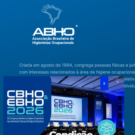
Criada em agosto de 1994, congrega pessoas físicas e jur
com interesses relacionados à área de higiene ocupacional
tendo sido constituída para fins de estudos e ações relativ
higiene ocupacional e representação de interesses individ
ou coletivos dos higienistas.
Acompanhe-nos em nossas redes sociais!