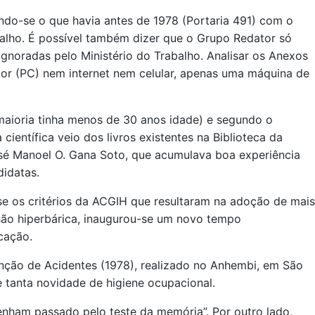
o-se o que havia antes de 1978 (Portaria 491) com o
alho. É possível também dizer que o Grupo Redator só
gnoradas pelo Ministério do Trabalho. Analisar os Anexos
dor (PC) nem internet nem celular, apenas uma máquina de
maioria tinha menos de 30 anos idade) e segundo o
ientífica veio dos livros existentes na Biblioteca da
osé Manoel O. Gana Soto, que acumulava boa experiência
idatas.
se os critérios da ACGIH que resultaram na adoção de mais
essão hiperbárica, inaugurou-se um novo tempo
cação.
ção de Acidentes (1978), realizado no Anhembi, em São
 tanta novidade de higiene ocupacional.
nham passado pelo teste da memória”. Por outro lado,