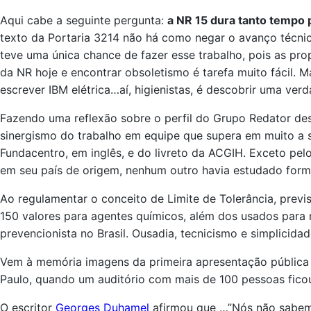
Aqui cabe a seguinte pergunta:
a NR 15 dura tanto tempo 
texto da Portaria 3214 não há como negar o avanço técnic
teve uma única chance de fazer esse trabalho, pois as pro
da NR hoje e encontrar obsoletismo é tarefa muito fácil. 
escrever IBM elétrica…aí, higienistas, é descobrir uma ver
Fazendo uma reflexão sobre o perfil do Grupo Redator des
sinergismo do trabalho em equipe que supera em muito a so
Fundacentro, em inglês, e do livreto da ACGIH. Exceto pe
em seu país de origem, nenhum outro havia estudado forma
Ao regulamentar o conceito de Limite de Tolerância, previ
150 valores para agentes químicos, além dos usados para r
prevencionista no Brasil. Ousadia, tecnicismo e simplicida
Vem à memória imagens da primeira apresentação pública 
Paulo, quando um auditório com mais de 100 pessoas ficou
O escritor
Georges Duhamel
afirmou que …”Nós não sabemo