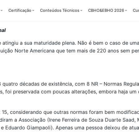
Certificação
Conteúdos Técnicos
CBHO&EBHO 2026
Cu
nal
tingiu a sua maturidade plena. Não é bem o caso de uma 
ituição Norte Americana que tem mais de 220 anos sem p
8 quatro décadas de existência, com 8 NR – Normas Regul
tas, foi preservada com poucas alterações, embora haja um 
R 15, considerando que outras normas foram bem modificad
esidiram a Associação (Irene Ferreira de Souza Duarte Saa
ni e Eduardo Giampaoli). Apenas uma pessoa deixou de atua