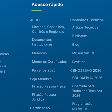
Acesso rápido
ABHO
Conteúdos Técnicos
Diretoria, Conselhos,
Artigos Técnicos
Comitês e Regionais
Biblioteca
Documentos
Institucionais
Blog
Membros
Museu Virtual
ídicas
,
Membros Certificados
Revistas
as à
Parceiros 2026
CBHO&EBHO 2026
uais
CBHO&EBHO 2026
Seja Membro
Chamada para
Filiação Pessoa Física
Trabalhos Técnicos
Filiação Pessoa
2026
Jurídica
Programação
Certificação
preliminar