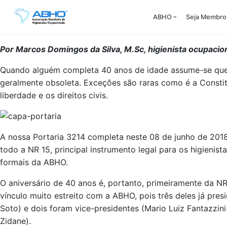
ABHO
Seja Membro
Por Marcos Domingos da Silva, M.Sc, higienista ocupacio
Quando alguém completa 40 anos de idade assume-se que a
geralmente obsoleta. Exceções são raras como é a Const
liberdade e os direitos civis.
A nossa Portaria 3214 completa neste 08 de junho de 201
todo a NR 15, principal instrumento legal para os higienis
formais da ABHO.
O aniversário de 40 anos é, portanto, primeiramente da N
vínculo muito estreito com a ABHO, pois três deles já pr
Soto) e dois foram vice-presidentes (Mario Luiz Fantazzi
Zidane).