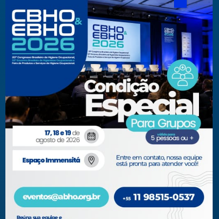
Eventos Apoiados
Eventos Regionais
Loja
Contato
Fone/Fax:
+ 55 11 3081.5909 / 3081.1709
secretaria@abho.org.br
Rua Cardoso de Almeida, 167 CJ 121
CEP 05013-000 — São Paulo – SP
WhatsApp: (11) 93938-9842