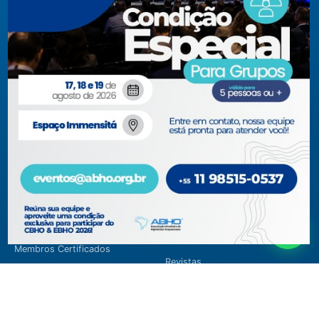
Acompanhe-nos em nossas redes sociais!
Acesso rápido
ABHO
Conteúdos Técnicos
Diretoria, Conselhos, Comitês e
Artigos Técnicos
Regionais
Biblioteca
Documentos Institucionais
Blog
Membros
Museu Virtual
Membros Certificados
Revistas
Parceiros 2026
CBHO&EBHO 2026
Seja Membro
CBHO&EBHO 2026