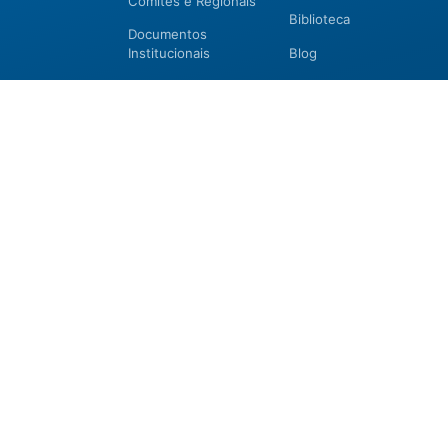
Comitês e Regionais
Biblioteca
Documentos
Institucionais
Blog
Membros
Museu Virtual
ídicas
,
Membros Certificados
Revistas
as à
Parceiros 2026
CBHO&EBHO 2026
uais
CBHO&EBHO 2026
Seja Membro
Chamada para
Filiação Pessoa Física
Trabalhos Técnicos
Filiação Pessoa
2026
Jurídica
Programação
Certificação
preliminar
Certificação
Cursos e Eventos
Manutenção de
CBHO&EBHO2026
Certificação 2026
Cursos Modulares
Eventos Apoiados