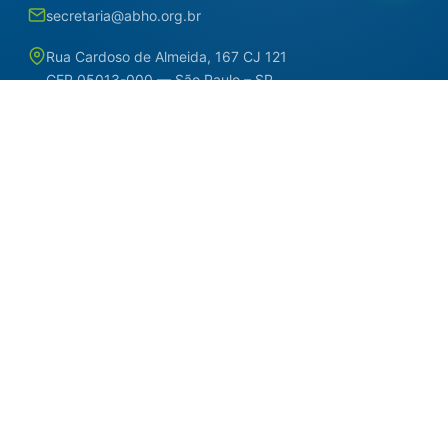
secretaria@abho.org.br
Rua Cardoso de Almeida, 167 CJ 121
CEP 05013-000 — São Paulo – SP
WhatsApp: (11) 93938-9842