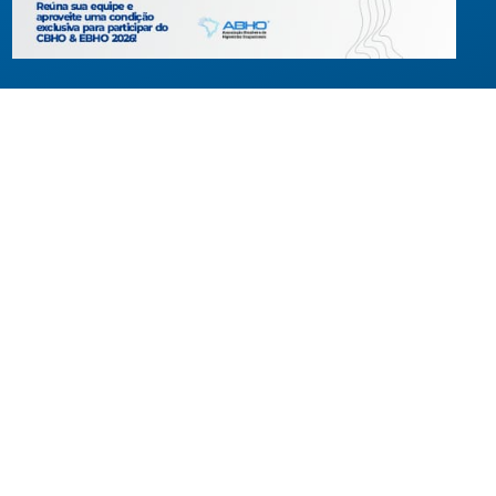
Criada em agosto de 1994, congrega pessoas físicas e jur
com interesses relacionados à área de higiene ocupacional
tendo sido constituída para fins de estudos e ações relativ
higiene ocupacional e representação de interesses individ
ou coletivos dos higienistas.
Acompanhe-nos em nossas redes sociais!