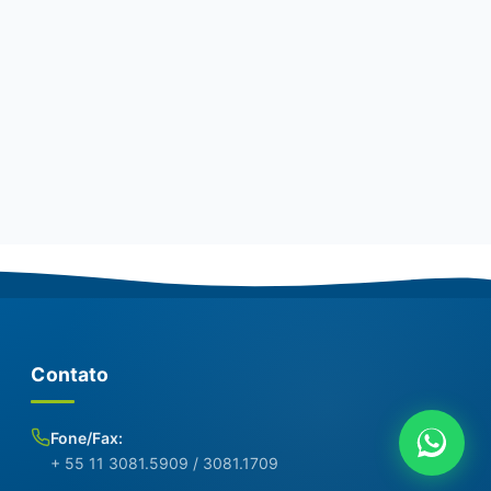
Contato
Fone/Fax:
+ 55 11 3081.5909 / 3081.1709