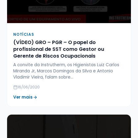
NOTÍCIAS
(VÍDEO) GRO – PGR – O papel do
profissional de SST como Gestor ou
Gerente de Riscos Ocupacionais
A convite da Instrutherm, os Higienistas Luiz Carlos
Miranda Jr, Marcos Domingos da Silva e Antonio
Vladimir Vieira, falam sobre…
16/06/2020
Ver mais