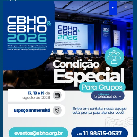
Cursos Modulares
Eventos Apoiados
Eventos Regionais
Loja
Contato
Fone/Fax:
+ 55 11 3081.5909 / 3081.1709
secretaria@abho.org.br
Rua Cardoso de Almeida, 167 CJ 121
CEP 05013-000 — São Paulo – SP
WhatsApp: (11) 93938-9842