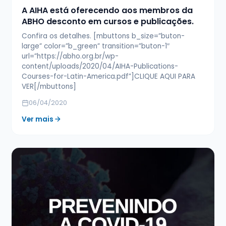
A AIHA está oferecendo aos membros da
ABHO desconto em cursos e publicações.
Confira os detalhes. [mbuttons b_size=”buton-
large” color=”b_green” transition=”buton-1″
url=”https://abho.org.br/wp-
content/uploads/2020/04/AIHA-Publications-
Courses-for-Latin-America.pdf”]CLIQUE AQUI PARA
VER[/mbuttons]
06/04/2020
Ver mais