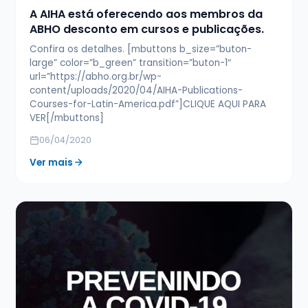
A AIHA está oferecendo aos membros da
ABHO desconto em cursos e publicações.
Confira os detalhes. [mbuttons b_size=”buton-
large” color=”b_green” transition=”buton-1″
url=”https://abho.org.br/wp-
content/uploads/2020/04/AIHA-Publications-
Courses-for-Latin-America.pdf”]CLIQUE AQUI PARA
VER[/mbuttons]
06/04/2020
Ver mais