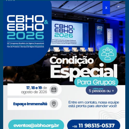
Cursos Modulares
Eventos Apoiados
Eventos Regionais
Loja
Contato
Fone/Fax:
+ 55 11 3081.5909 / 3081.1709
secretaria@abho.org.br
Rua Cardoso de Almeida, 167 CJ 121
CEP 05013-000 — São Paulo – SP
WhatsApp: (11) 93938-9842