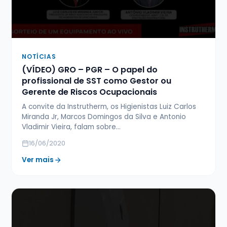
NOTÍCIAS
(VÍDEO) GRO – PGR – O papel do
profissional de SST como Gestor ou
Gerente de Riscos Ocupacionais
A convite da Instrutherm, os Higienistas Luiz Carlos
Miranda Jr, Marcos Domingos da Silva e Antonio
Vladimir Vieira, falam sobre…
16/06/2020
Ver mais