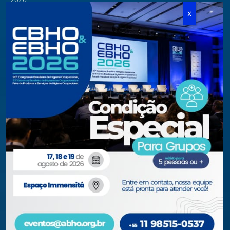
Cursos Modulares
Eventos Apoiados
Eventos Regionais
Loja
Contato
Fone/Fax:
+ 55 11 3081.5909 / 3081.1709
secretaria@abho.org.br
Rua Cardoso de Almeida, 167 CJ 121
CEP 05013-000 — São Paulo – SP
WhatsApp: (11) 93938-9842