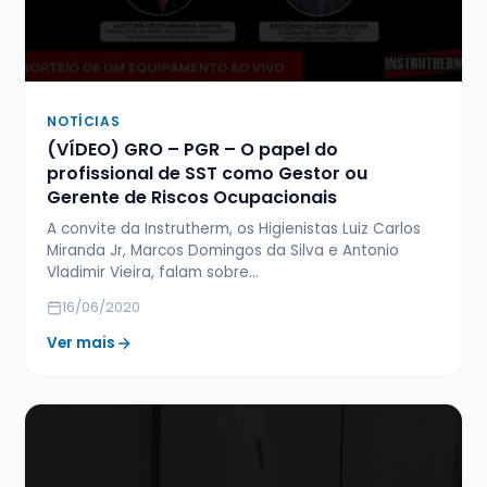
NOTÍCIAS
(VÍDEO) GRO – PGR – O papel do
profissional de SST como Gestor ou
Gerente de Riscos Ocupacionais
A convite da Instrutherm, os Higienistas Luiz Carlos
Miranda Jr, Marcos Domingos da Silva e Antonio
Vladimir Vieira, falam sobre…
16/06/2020
Ver mais