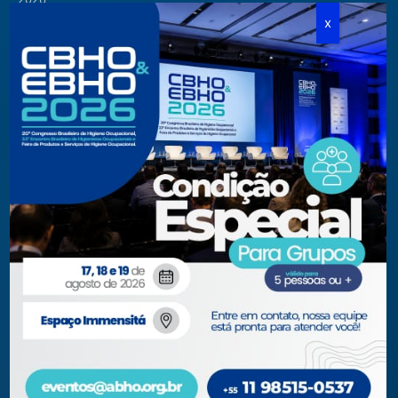
Cursos Modulares
Eventos Apoiados
Eventos Regionais
Loja
Contato
Fone/Fax:
+ 55 11 3081.5909 / 3081.1709
secretaria@abho.org.br
Rua Cardoso de Almeida, 167 CJ 121
CEP 05013-000 — São Paulo – SP
WhatsApp: (11) 93938-9842