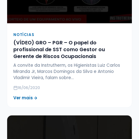
NOTÍCIAS
(VÍDEO) GRO – PGR – O papel do
profissional de SST como Gestor ou
Gerente de Riscos Ocupacionais
A convite da Instrutherm, os Higienistas Luiz Carlos
Miranda Jr, Marcos Domingos da Silva e Antonio
Vladimir Vieira, falam sobre…
16/06/2020
Ver mais