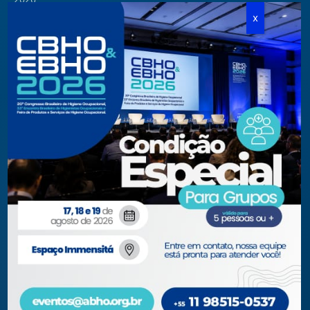
Cursos Modulares
Eventos Apoiados
Eventos Regionais
Loja
Contato
Fone/Fax:
+ 55 11 3081.5909 / 3081.1709
secretaria@abho.org.br
Rua Cardoso de Almeida, 167 CJ 121
CEP 05013-000 — São Paulo – SP
WhatsApp: (11) 93938-9842