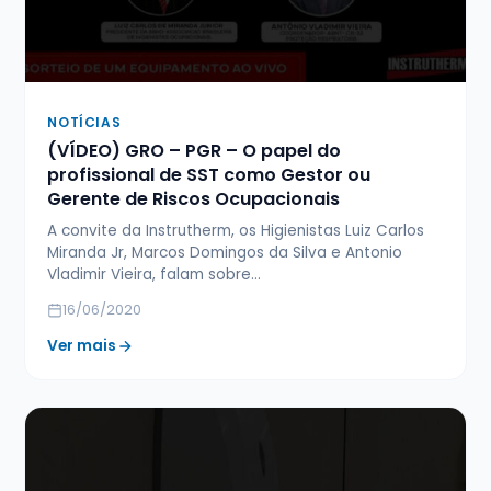
NOTÍCIAS
(VÍDEO) GRO – PGR – O papel do
profissional de SST como Gestor ou
Gerente de Riscos Ocupacionais
A convite da Instrutherm, os Higienistas Luiz Carlos
Miranda Jr, Marcos Domingos da Silva e Antonio
Vladimir Vieira, falam sobre…
16/06/2020
Ver mais