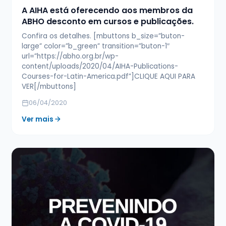
A AIHA está oferecendo aos membros da
ABHO desconto em cursos e publicações.
Confira os detalhes. [mbuttons b_size=”buton-
large” color=”b_green” transition=”buton-1″
url=”https://abho.org.br/wp-
content/uploads/2020/04/AIHA-Publications-
Courses-for-Latin-America.pdf”]CLIQUE AQUI PARA
VER[/mbuttons]
06/04/2020
Ver mais