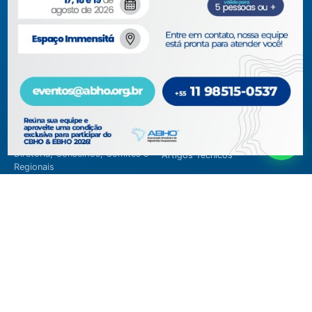
Acompanhe-nos em nossas redes sociais!
Acesso rápido
ABHO
Conteúdos Técnicos
Diretoria, Conselhos, Comitês e
Artigos Técnicos
Regionais
Biblioteca
Documentos Institucionais
Blog
Membros
Museu Virtual
Membros Certificados
Revistas
Parceiros 2026
CBHO&EBHO 2026
Seja Membro
CBHO&EBHO 2026
Filiação Pessoa Física