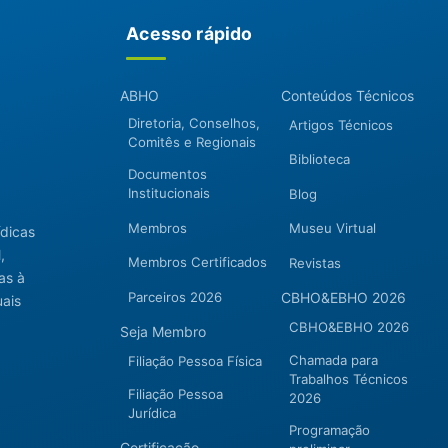
Acesso rápido
ABHO
Conteúdos Técnicos
Diretoria, Conselhos,
Artigos Técnicos
Comitês e Regionais
Biblioteca
Documentos
Institucionais
Blog
Membros
Museu Virtual
ídicas
,
Membros Certificados
Revistas
as à
Parceiros 2026
CBHO&EBHO 2026
uais
CBHO&EBHO 2026
Seja Membro
Chamada para
Filiação Pessoa Física
Trabalhos Técnicos
Filiação Pessoa
2026
Jurídica
Programação
Certificação