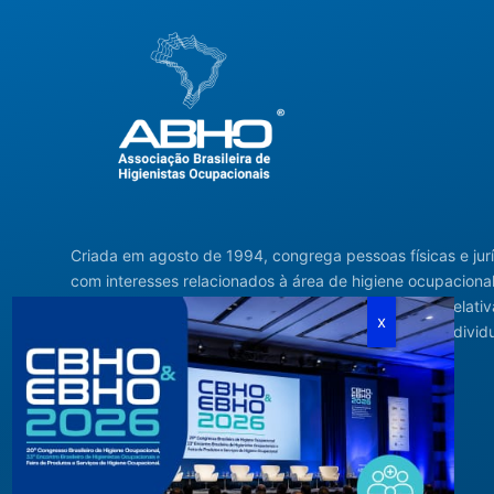
Criada em agosto de 1994, congrega pessoas físicas e jur
com interesses relacionados à área de higiene ocupacional
tendo sido constituída para fins de estudos e ações relativ
higiene ocupacional e representação de interesses individ
ou coletivos dos higienistas.
Acompanhe-nos em nossas redes sociais!