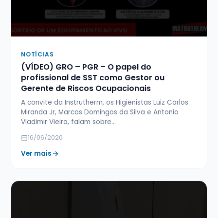
NOTÍCIAS
(VÍDEO) GRO – PGR – O papel do
profissional de SST como Gestor ou
Gerente de Riscos Ocupacionais
A convite da Instrutherm, os Higienistas Luiz Carlos
Miranda Jr, Marcos Domingos da Silva e Antonio
Vladimir Vieira, falam sobre…
16/06/2020
Ver mais