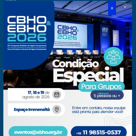
Cursos Modulares
Eventos Apoiados
Eventos Regionais
Loja
Contato
Fone/Fax:
+ 55 11 3081.5909 / 3081.1709
secretaria@abho.org.br
Rua Cardoso de Almeida, 167 CJ 121
CEP 05013-000 — São Paulo – SP
WhatsApp: (11) 93938-9842