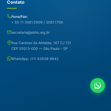
Contato
Fone/Fax:
+ 55 11 3081.5909 / 3081.1709
secretaria@abho.org.br
Rua Cardoso de Almeida, 167 CJ 121
CEP 05013-000 — São Paulo – SP
WhatsApp: (11) 93938-9842