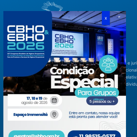
Criada em agosto de 1994, congrega pessoas físicas e jur
com interesses relacionados à área de higiene ocupacional
tendo sido constituída para fins de estudos e ações relativ
higiene ocupacional e representação de interesses individ
ou coletivos dos higienistas.
Acompanhe-nos em nossas redes sociais!