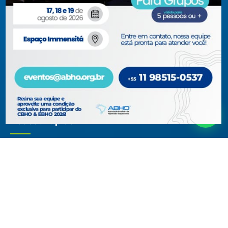
jurídicas com interesses relacionados à área de higiene
ocupacional, tendo sido constituída para fins de estudos e
ações relativas à higiene ocupacional e representação de
interesses individuais ou coletivos dos higienistas.
Acompanhe-nos em nossas redes sociais!
Acesso rápido
ABHO
Conteúdos Técnicos
Diretoria, Conselhos, Comitês e
Artigos Técnicos
Regionais
Biblioteca
Documentos Institucionais
Blog
Membros
Museu Virtual