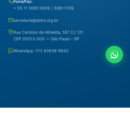
Fone/Fax:
+ 55 11 3081.5909 / 3081.1709
secretaria@abho.org.br
Rua Cardoso de Almeida, 167 CJ 121
CEP 05013-000 — São Paulo – SP
WhatsApp: (11) 93938-9842