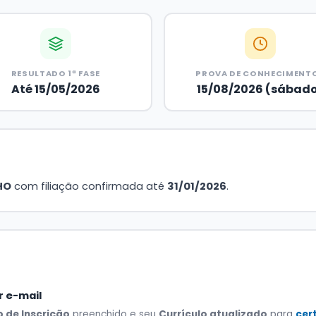
RESULTADO 1ª FASE
PROVA DE CONHECIMENT
Até 15/05/2026
15/08/2026 (sábad
HO
com filiação confirmada até
31/01/2026
.
r e-mail
 de Inscrição
preenchido e seu
Currículo atualizado
para
cer