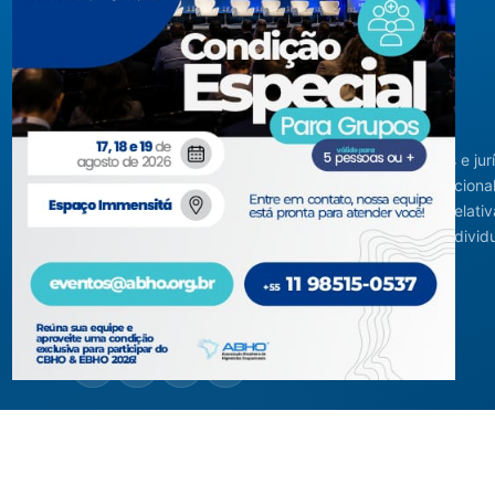
Criada em agosto de 1994, congrega pessoas físicas e jur
com interesses relacionados à área de higiene ocupacional
tendo sido constituída para fins de estudos e ações relativ
higiene ocupacional e representação de interesses individ
ou coletivos dos higienistas.
Acompanhe-nos em nossas redes sociais!