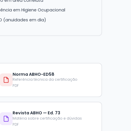
co em área correlata
iência em Higiene Ocupacional
O (anuidades em dia)
Norma ABHO-ED58
Referência técnica da certificação
PDF
Revista ABHO — Ed. 73
Matéria sobre certificação e dúvidas
PDF