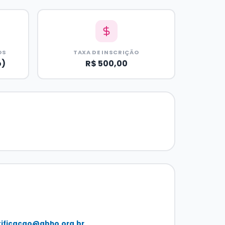
OS
TAXA DE INSCRIÇÃO
o)
R$ 500,00
tificacao@abho.org.br
.