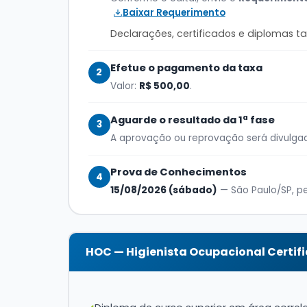
Baixar Requerimento
Declarações, certificados e diplomas 
Efetue o pagamento da taxa
2
Valor:
R$ 500,00
.
Aguarde o resultado da 1ª fase
3
A aprovação ou reprovação será divulga
Prova de Conhecimentos
4
15/08/2026 (sábado)
— São Paulo/SP, pe
HOC — Higienista Ocupacional Certif