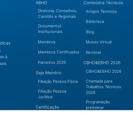
ABHO
Conteúdos Técnicos
Diretoria, Conselhos,
Artigos Técnicos
Comitês e Regionais
Biblioteca
Documentos
Institucionais
Blog
Membros
Museu Virtual
ídicas
,
Membros Certificados
Revistas
as à
Parceiros 2026
CBHO&EBHO 2026
uais
CBHO&EBHO 2026
Seja Membro
Chamada para
Filiação Pessoa Física
Trabalhos Técnicos
Filiação Pessoa
2026
Jurídica
Programação
Certificação
preliminar
Certificação
Cursos e Eventos
Manutenção de
CBHO&EBHO2026
Certificação 2026