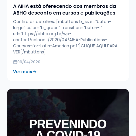
A AIHA está oferecendo aos membros da
ABHO desconto em cursos e publicações.
Confira os detalhes. [mbuttons b_size=”buton-
large” color=”b_green” transition=”buton-1″
url=”https://abho.org.br/wp-
content/uploads/2020/04/AIHA-Publications-
Courses-for-Latin-America.pdf”]CLIQUE AQUI PARA
VER[/mbuttons]
06/04/2020
Ver mais