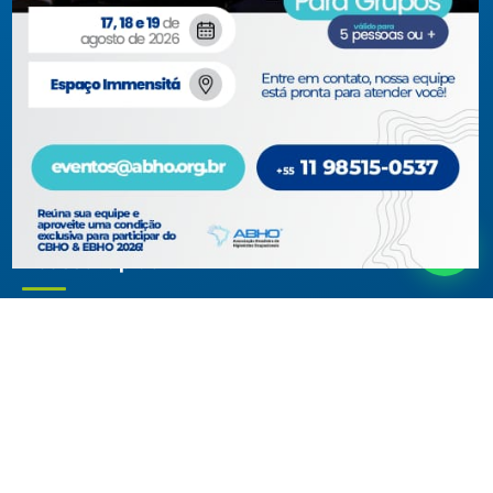
jurídicas com interesses relacionados à área de higiene
ocupacional, tendo sido constituída para fins de estudos e
ações relativas à higiene ocupacional e representação de
interesses individuais ou coletivos dos higienistas.
Acompanhe-nos em nossas redes sociais!
Acesso rápido
ABHO
Conteúdos Técnicos
Diretoria, Conselhos, Comitês e
Artigos Técnicos
Regionais
Biblioteca
Documentos Institucionais
Blog
Membros
Museu Virtual