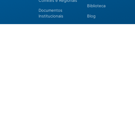
Comitês e Regionais
Biblioteca
Documentos
Institucionais
Blog
Membros
Museu Virtual
ídicas
,
Membros Certificados
Revistas
as à
Parceiros 2026
CBHO&EBHO 2026
uais
CBHO&EBHO 2026
Seja Membro
Chamada para
Filiação Pessoa Física
Trabalhos Técnicos
Filiação Pessoa
2026
Jurídica
Programação
Certificação
preliminar
Certificação
Cursos e Eventos
Manutenção de
CBHO&EBHO2026
Certificação 2026
Cursos Modulares
Eventos Apoiados