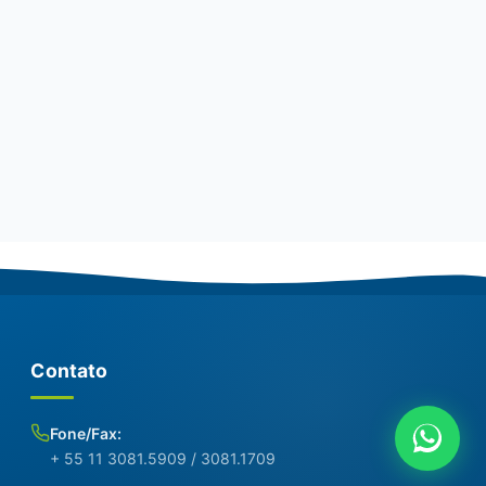
Contato
Fone/Fax:
+ 55 11 3081.5909 / 3081.1709