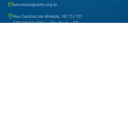
secretaria@abho.org.br
Rua Cardoso de Almeida, 167 CJ 121
CEP 05013-000 — São Paulo – SP
WhatsApp: (11) 93938-9842