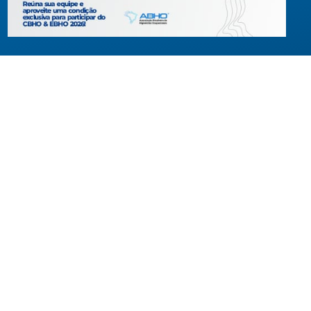
Criada em agosto de 1994, congrega pessoas físicas e jur
com interesses relacionados à área de higiene ocupacional
tendo sido constituída para fins de estudos e ações relativ
higiene ocupacional e representação de interesses individ
ou coletivos dos higienistas.
Acompanhe-nos em nossas redes sociais!