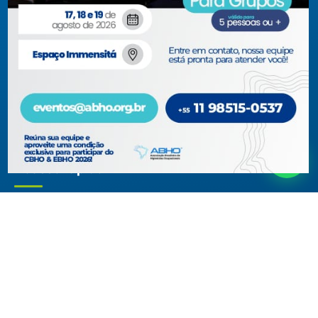
jurídicas com interesses relacionados à área de higiene
ocupacional, tendo sido constituída para fins de estudos e
ações relativas à higiene ocupacional e representação de
interesses individuais ou coletivos dos higienistas.
Acompanhe-nos em nossas redes sociais!
Acesso rápido
ABHO
Conteúdos Técnicos
Diretoria, Conselhos, Comitês e
Artigos Técnicos
Regionais
Biblioteca
Documentos Institucionais
Blog
Membros
Museu Virtual