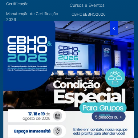
Certificação
Cursos e Eventos
Manutenção de Certificação
CBHO&EBHO2026
2026
Cursos Modulares
Eventos Apoiados
Eventos Regionais
Loja
Contato
Fone/Fax:
+ 55 11 3081.5909 / 3081.1709
secretaria@abho.org.br
Rua Cardoso de Almeida, 167 CJ 121