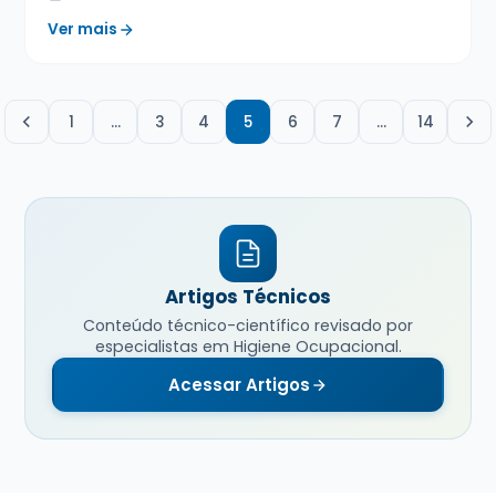
Ver mais
1
…
3
4
5
6
7
…
14
Artigos Técnicos
Conteúdo técnico-científico revisado por
especialistas em Higiene Ocupacional.
Acessar Artigos