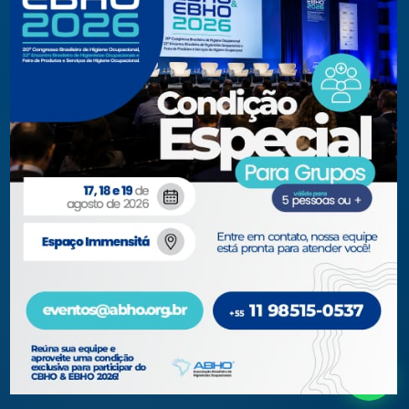
Eventos Apoiados
Eventos Regionais
Loja
Contato
Fone/Fax:
+ 55 11 3081.5909 / 3081.1709
secretaria@abho.org.br
Rua Cardoso de Almeida, 167 CJ 121
CEP 05013-000 — São Paulo – SP
WhatsApp: (11) 93938-9842