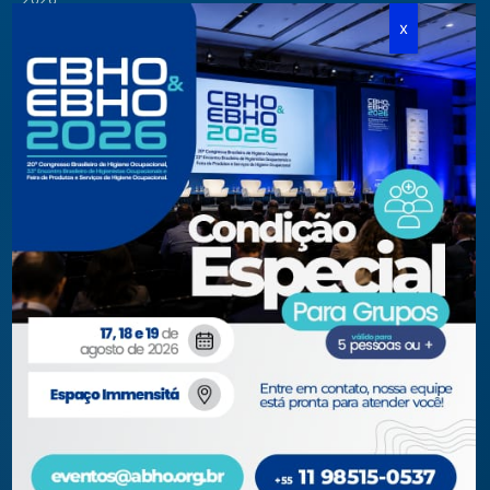
Cursos Modulares
Eventos Apoiados
Eventos Regionais
Loja
Contato
Fone/Fax:
+ 55 11 3081.5909 / 3081.1709
secretaria@abho.org.br
Rua Cardoso de Almeida, 167 CJ 121
CEP 05013-000 — São Paulo – SP
WhatsApp: (11) 93938-9842