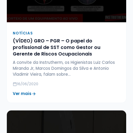
NOTÍCIAS
(VÍDEO) GRO – PGR – O papel do
profissional de SST como Gestor ou
Gerente de Riscos Ocupacionais
A convite da Instrutherm, os Higienistas Luiz Carlos
Miranda Jr, Marcos Domingos da Silva e Antonio
Vladimir Vieira, falam sobre…
16/06/2020
Ver mais