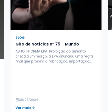
BLOG
Giro de Notícias n° 75 – Mundo
ABHO INFORMA EPA Proibição do amianto
crisotila Em março, a EPA anunciou uma regra
final que proibirá a fabricação, importação,…
28/08/2024
Ver mais