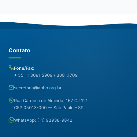
Contato
Fone/Fax:
+ 55 11 3081.5909 / 3081.1709
secretaria@abho.org.br
Rua Cardoso de Almeida, 167 CJ 121
CEP 05013-000 — São Paulo – SP
WhatsApp: (11) 93938-9842