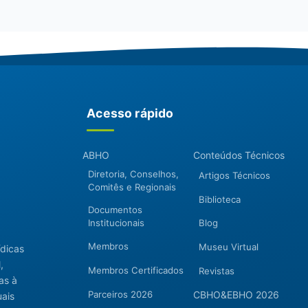
Acesso rápido
ABHO
Conteúdos Técnicos
Diretoria, Conselhos,
Artigos Técnicos
Comitês e Regionais
Biblioteca
Documentos
Institucionais
Blog
Membros
Museu Virtual
ídicas
,
Membros Certificados
Revistas
as à
Parceiros 2026
CBHO&EBHO 2026
uais