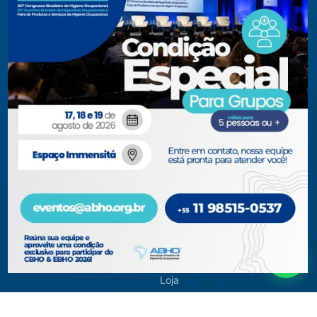
Museu Virtual
Membros Certificados
Revistas
Parceiros 2026
CBHO&EBHO 2026
Seja Membro
CBHO&EBHO 2026
Filiação Pessoa Física
Chamada para Trabalhos
Filiação Pessoa Jurídica
Técnicos 2026
Certificação
Programação preliminar
Certificação
Cursos e Eventos
Manutenção de Certificação
CBHO&EBHO2026
2026
Cursos Modulares
Eventos Apoiados
Eventos Regionais
Loja