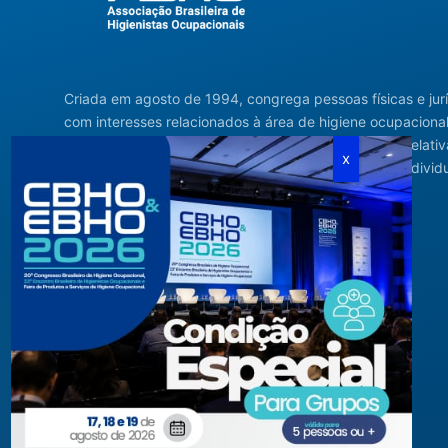
Criada em agosto de 1994, congrega pessoas físicas e jur
com interesses relacionados à área de higiene ocupacional
tendo sido constituída para fins de estudos e ações relativ
higiene ocupacional e representação de interesses individ
ou coletivos dos higienistas.
Acompanhe-nos em nossas redes sociais!