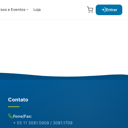
Entrar
rsos e Eventos
Loja
Contato
Fone/Fax:
+ 55 11 3081.5909 / 3081.1709