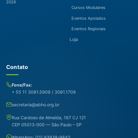
2026
Cursos Modulares
Eventos Apoiados
Eventos Regionais
Loja
Contato
Fone/Fax:
+ 55 11 3081.5909 / 3081.1709
secretaria@abho.org.br
Rua Cardoso de Almeida, 167 CJ 121
CEP 05013-000 — São Paulo – SP
WhatsApp: (11) 93938-9842