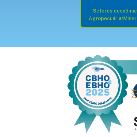
Setores econômic
Agropecuária/Mine