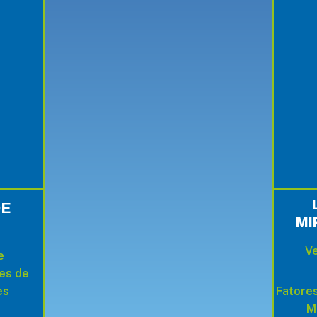
DE
MI
Ve
e
es de
es
Fatores
M