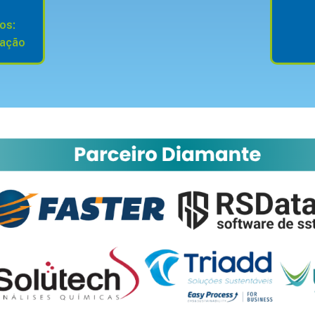
os:
ração