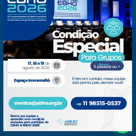
Eventos Apoiados
Eventos Regionais
Loja
Contato
Fone/Fax:
+ 55 11 3081.5909 / 3081.1709
secretaria@abho.org.br
Rua Cardoso de Almeida, 167 CJ 121
CEP 05013-000 — São Paulo – SP
WhatsApp: (11) 93938-9842