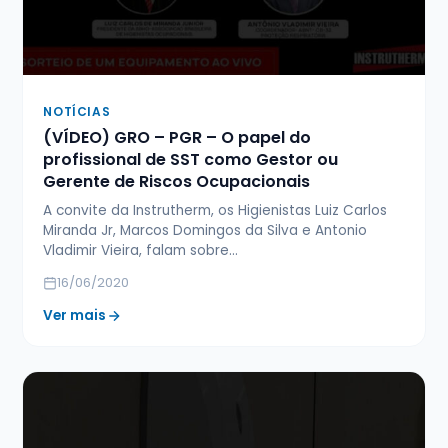
NOTÍCIAS
(VÍDEO) GRO – PGR – O papel do
profissional de SST como Gestor ou
Gerente de Riscos Ocupacionais
A convite da Instrutherm, os Higienistas Luiz Carlos
Miranda Jr, Marcos Domingos da Silva e Antonio
Vladimir Vieira, falam sobre…
16/06/2020
Ver mais