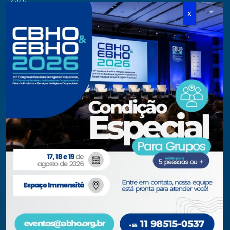
Cursos Modulares
Eventos Apoiados
Eventos Regionais
Loja
Contato
Fone/Fax:
+ 55 11 3081.5909 / 3081.1709
secretaria@abho.org.br
Rua Cardoso de Almeida, 167 CJ 121
CEP 05013-000 — São Paulo – SP
WhatsApp: (11) 93938-9842