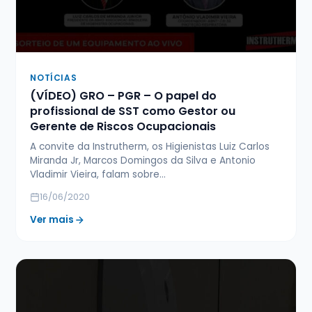
NOTÍCIAS
(VÍDEO) GRO – PGR – O papel do
profissional de SST como Gestor ou
Gerente de Riscos Ocupacionais
A convite da Instrutherm, os Higienistas Luiz Carlos
Miranda Jr, Marcos Domingos da Silva e Antonio
Vladimir Vieira, falam sobre…
16/06/2020
Ver mais