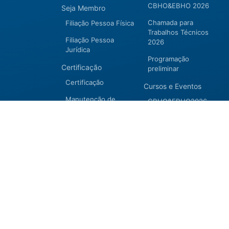
CBHO&EBHO 2026
Seja Membro
Chamada para
Filiação Pessoa Física
Trabalhos Técnicos
Filiação Pessoa
2026
Jurídica
Programação
Certificação
preliminar
Certificação
Cursos e Eventos
Manutenção de
CBHO&EBHO2026
Certificação 2026
Cursos Modulares
Eventos Apoiados
Eventos Regionais
Loja