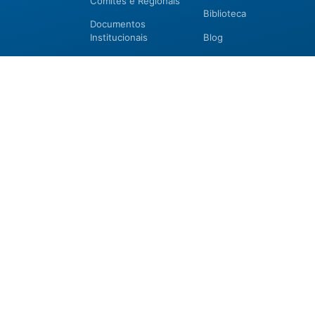
Comitês e Regionais
Biblioteca
Documentos
Institucionais
Blog
Membros
Museu Virtual
ídicas
,
Membros Certificados
Revistas
as à
Parceiros 2026
CBHO&EBHO 2026
uais
CBHO&EBHO 2026
Seja Membro
Chamada para
Filiação Pessoa Física
Trabalhos Técnicos
Filiação Pessoa
2026
Jurídica
Programação
Certificação
preliminar
Certificação
Cursos e Eventos
Manutenção de
CBHO&EBHO2026
Certificação 2026
Cursos Modulares
Eventos Apoiados