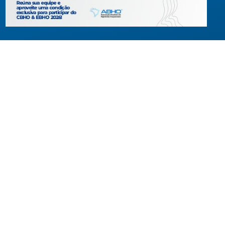
Criada em agosto de 1994, congrega pessoas físicas e jur
com interesses relacionados à área de higiene ocupacional
tendo sido constituída para fins de estudos e ações relativ
higiene ocupacional e representação de interesses individ
ou coletivos dos higienistas.
Acompanhe-nos em nossas redes sociais!