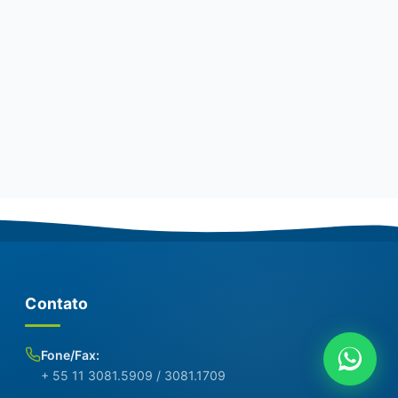
Contato
Fone/Fax:
+ 55 11 3081.5909 / 3081.1709