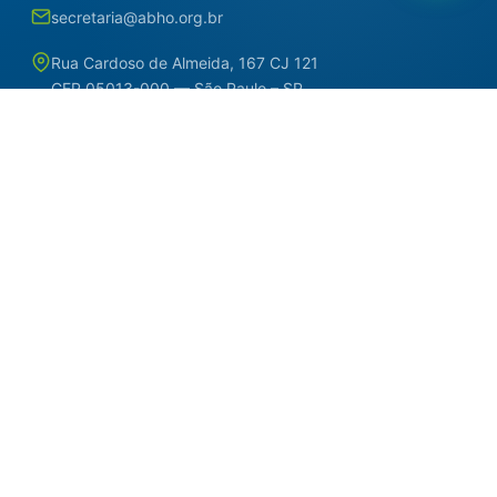
secretaria@abho.org.br
Rua Cardoso de Almeida, 167 CJ 121
CEP 05013-000 — São Paulo – SP
WhatsApp: (11) 93938-9842