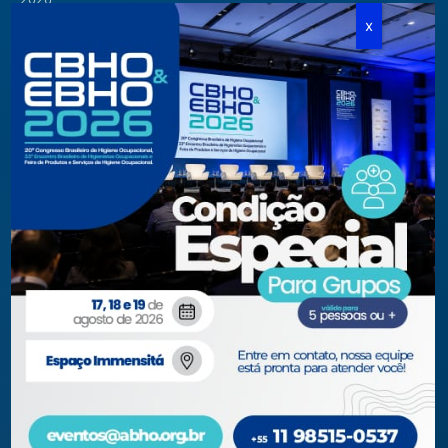
Cursos Modulares
Eventos Apoiados
Eventos Regionais
Loja
Contato
Fone/Fax:
+ 55 11 3081.5909 / 3081.1709
secretaria@abho.org.br
Rua Cardoso de Almeida, 167 CJ 121
CEP 05013-000 — São Paulo – SP
WhatsApp: (11) 93938-9842