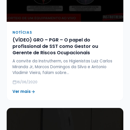
NOTÍCIAS
(VÍDEO) GRO – PGR – O papel do
profissional de SST como Gestor ou
Gerente de Riscos Ocupacionais
A convite da Instrutherm, os Higienistas Luiz Carlos
Miranda Jr, Marcos Domingos da Silva e Antonio
Vladimir Vieira, falam sobre…
16/06/2020
Ver mais