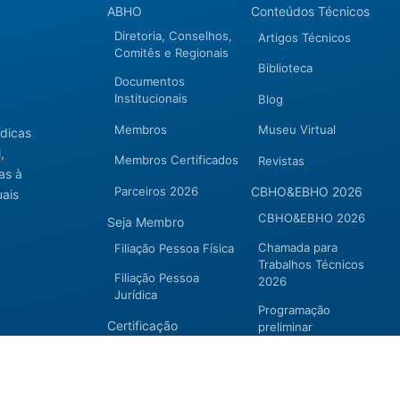
ABHO
Conteúdos Técnicos
Diretoria, Conselhos,
Artigos Técnicos
Comitês e Regionais
Biblioteca
Documentos
Institucionais
Blog
Membros
Museu Virtual
ídicas
,
Membros Certificados
Revistas
as à
Parceiros 2026
CBHO&EBHO 2026
uais
CBHO&EBHO 2026
Seja Membro
Chamada para
Filiação Pessoa Física
Trabalhos Técnicos
Filiação Pessoa
2026
Jurídica
Programação
Certificação
preliminar
Certificação
Cursos e Eventos
Manutenção de
CBHO&EBHO2026
Certificação 2026