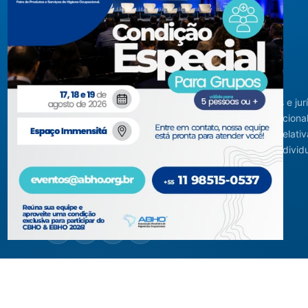
Criada em agosto de 1994, congrega pessoas físicas e jur
com interesses relacionados à área de higiene ocupacional
tendo sido constituída para fins de estudos e ações relativ
higiene ocupacional e representação de interesses individ
ou coletivos dos higienistas.
Acompanhe-nos em nossas redes sociais!