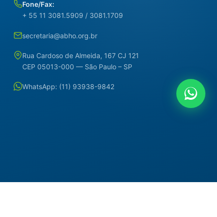
Fone/Fax:
+ 55 11 3081.5909 / 3081.1709
secretaria@abho.org.br
Rua Cardoso de Almeida, 167 CJ 121
CEP 05013-000 — São Paulo – SP
WhatsApp: (11) 93938-9842