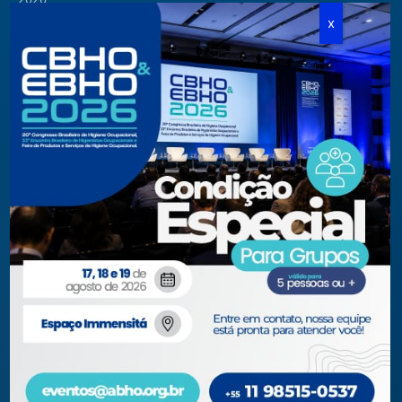
Cursos Modulares
Eventos Apoiados
Eventos Regionais
Loja
Contato
Fone/Fax:
+ 55 11 3081.5909 / 3081.1709
secretaria@abho.org.br
Rua Cardoso de Almeida, 167 CJ 121
CEP 05013-000 — São Paulo – SP
WhatsApp: (11) 93938-9842