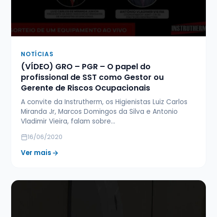
NOTÍCIAS
(VÍDEO) GRO – PGR – O papel do
profissional de SST como Gestor ou
Gerente de Riscos Ocupacionais
A convite da Instrutherm, os Higienistas Luiz Carlos
Miranda Jr, Marcos Domingos da Silva e Antonio
Vladimir Vieira, falam sobre…
16/06/2020
Ver mais