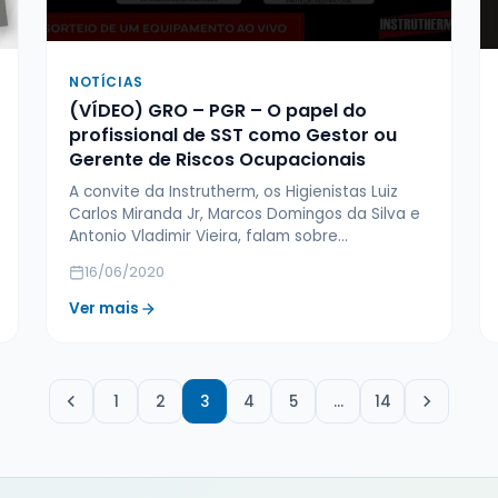
NOTÍCIAS
(VÍDEO) GRO – PGR – O papel do
profissional de SST como Gestor ou
Gerente de Riscos Ocupacionais
A convite da Instrutherm, os Higienistas Luiz
Carlos Miranda Jr, Marcos Domingos da Silva e
Antonio Vladimir Vieira, falam sobre…
16/06/2020
Ver mais
1
2
3
4
5
…
14