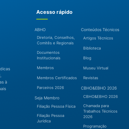
Acesso rápido
ABHO
Conteúdos Técnicos
Diretoria, Conselhos,
Artigos Técnicos
Comitês e Regionais
Biblioteca
Documentos
Institucionais
Blog
Membros
Museu Virtual
ídicas
,
Membros Certificados
Revistas
as à
Parceiros 2026
CBHO&EBHO 2026
uais
CBHO&EBHO 2026
Seja Membro
Chamada para
Filiação Pessoa Física
Trabalhos Técnicos
Filiação Pessoa
2026
Jurídica
Programação