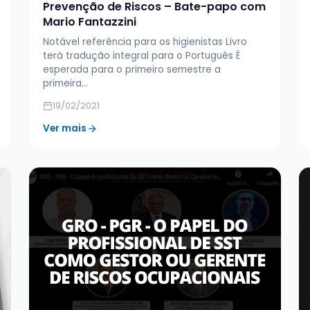
Prevenção de Riscos – Bate-papo com
Mario Fantazzini
Notável referência para os higienistas Livro
terá tradução integral para o Português É
esperada para o primeiro semestre a
primeira…
19/02/2021
Ver mais