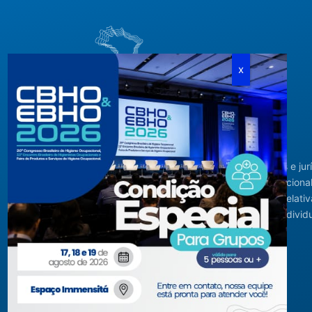
Criada em agosto de 1994, congrega pessoas físicas e jur
com interesses relacionados à área de higiene ocupacional
tendo sido constituída para fins de estudos e ações relativ
higiene ocupacional e representação de interesses individ
ou coletivos dos higienistas.
Acompanhe-nos em nossas redes sociais!