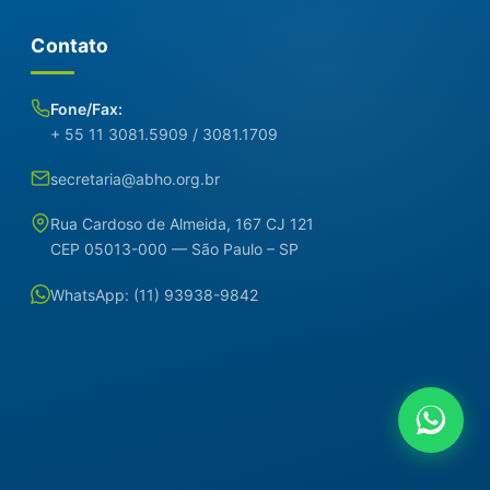
Contato
Fone/Fax:
+ 55 11 3081.5909 / 3081.1709
secretaria@abho.org.br
Rua Cardoso de Almeida, 167 CJ 121
CEP 05013-000 — São Paulo – SP
WhatsApp: (11) 93938-9842